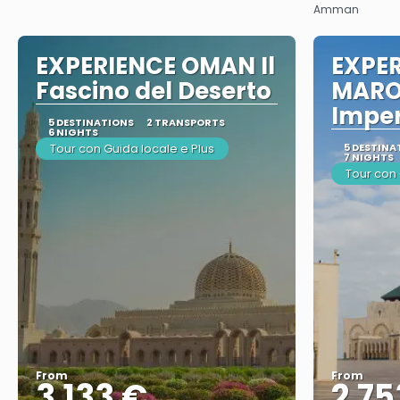
Amman
EXPERIENCE OMAN Il
EXPE
Fascino del Deserto
MARO
Imper
5 DESTINATIONS
2 TRANSPORTS
6 NIGHTS
Tour con Guida locale e Plus
5 DESTINA
7 NIGHTS
Tour con 
From
From
3.133 €
2.75