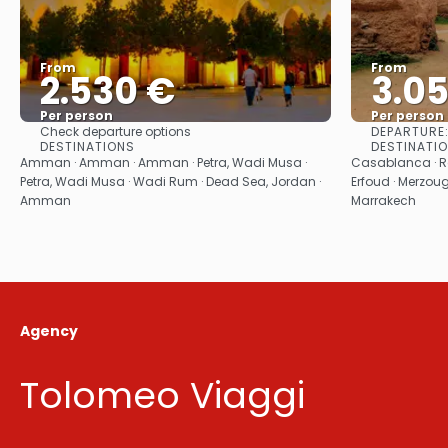
From
From
2.530 €
3.0
Per person
Per person
DEPARTURE
Check departure options
See
DESTINATIONS
DESTINATI
Amman · Amman · Amman · Petra, Wadi Musa ·
Casablanca · Ra
Petra, Wadi Musa · Wadi Rum · Dead Sea, Jordan ·
Erfoud · Merzoug
Amman
Marrakech
Agency
Tolomeo Viaggi