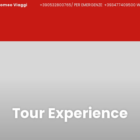
lomeo Viaggi
+390532800765/ PER EMERGENZE: +393477409500 WH
Tour Experience