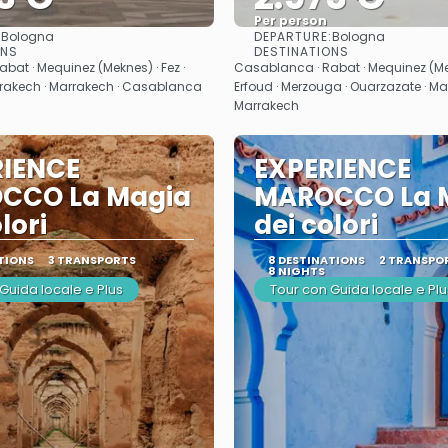
Per person
:
DEPARTURE:
Bologna
Bologna
See
See
ONS
DESTINATIONS
bat · Mequinez (Meknes) · Fez ·
Casablanca · Rabat · Mequinez (Mek
rrakech · Marrakech · Casablanca
Erfoud · Merzouga · Ouarzazate · Ma
Marrakech
RIENCE
EXPERIENCE
CCO La Magia
MAROCCO La 
lori
dei colori
TIONS
3 TRANSPORTS
8 DESTINATIONS
2 TRANSPO
8 NIGHTS
Guida locale e Plus
Tour con Guida locale e Plu