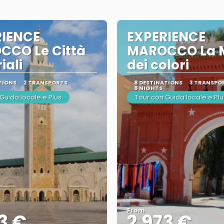
RIENCE
EXPERIENCE
CCO Le Città
MAROCCO La 
iali
dei colori
TIONS
2 TRANSPORTS
8 DESTINATIONS
3 TRANSPO
8 NIGHTS
Guida locale e Plus
Tour con Guida locale e Plu
From
3 €
2.973 €