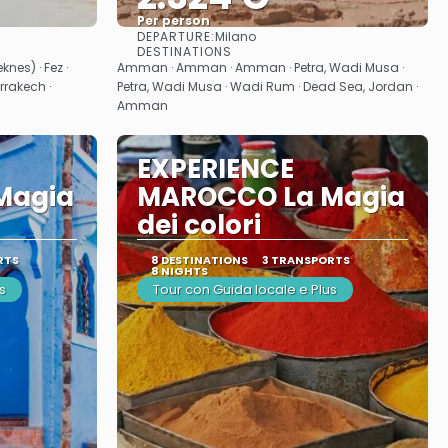
Per person
DEPARTURE:
Milano
See
DESTINATIONS
nes) · Fez ·
Amman · Amman · Amman · Petra, Wadi Musa ·
rrakech ·
Petra, Wadi Musa · Wadi Rum · Dead Sea, Jordan ·
Amman
EXPERIENCE
Magia
MAROCCO La Magia
dei colori
RTS
8 DESTINATIONS
3 TRANSPORTS
8 NIGHTS
s
Tour con Guida locale e Plus