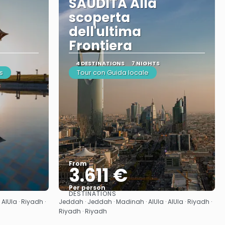
SAUDITA Alla
scoperta
dell'ultima
Frontiera
4 DESTINATIONS
7 NIGHTS
s
Tour con Guida locale
From
3.611 €
Per person
DESTINATIONS
See
AlUla · Riyadh ·
Jeddah · Jeddah · Madinah · AlUla · AlUla · Riyadh ·
Riyadh · Riyadh