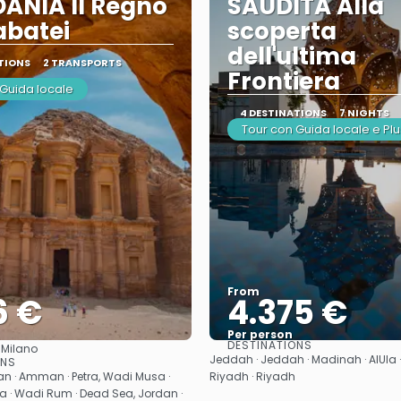
ANIA Il Regno
SAUDITA Alla
abatei
scoperta
dell'ultima
TIONS
2 TRANSPORTS
Frontiera
 Guida locale
4 DESTINATIONS
7 NIGHTS
Tour con Guida locale e Plu
From
6 €
4.375 €
Per person
DESTINATIONS
:
Milano
See
See
Jeddah · Jeddah · Madinah · AlUla · 
ONS
· Amman · Petra, Wadi Musa ·
Riyadh · Riyadh
a · Wadi Rum · Dead Sea, Jordan ·