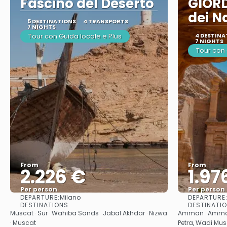
Fascino del Deserto
GIORD
dei N
5 DESTINATIONS
4 TRANSPORTS
7 NIGHTS
Tour con Guida locale e Plus
4 DESTINA
7 NIGHTS
Tour con
From
From
2.226 €
1.97
Per person
Per person
DEPARTURE:
DEPARTURE
Milano
See
DESTINATIONS
DESTINATI
Muscat · Sur · Wahiba Sands · Jabal Akhdar · Nizwa
Amman · Amman 
· Muscat
Petra, Wadi Mus