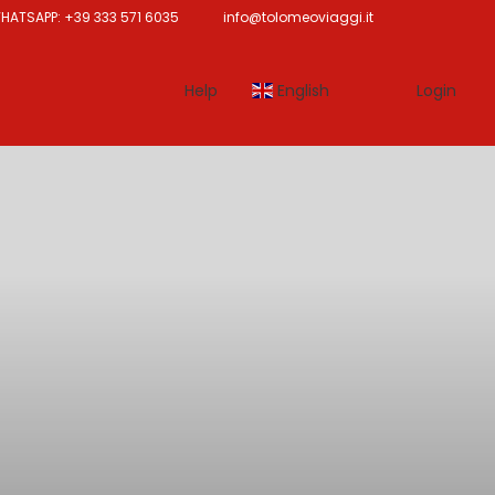
ATSAPP: +39 333 571 6035
info@tolomeoviaggi.it
Help
English
Login