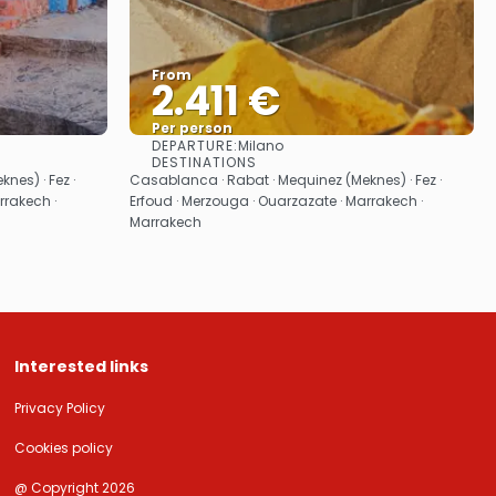
From
2.411 €
Per person
DEPARTURE:
Milano
See
DESTINATIONS
nes) · Fez ·
Casablanca · Rabat · Mequinez (Meknes) · Fez ·
rrakech ·
Erfoud · Merzouga · Ouarzazate · Marrakech ·
Marrakech
Interested links
Privacy Policy
Cookies policy
@ Copyright 2026