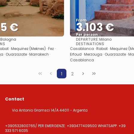
From
55 €
3.103 €
Per person
:
DEPARTURE:
Bologna
Milano
See
See
ONS
DESTINATIONS
bat · Mequinez (Meknes) · Fez ·
Casablanca · Rabat · Mequinez (Mek
a · Ouarzazate · Marrakech ·
Erfoud · Merzouga · Ouarzazate · Ma
Casablanca
1
2
Contact
Via Antonio Gramsci 14/A 44011 - Argenta
+390532800765/ PER EMERGENZE: +393477409500 WHATSAPP: +39
333 571 6035