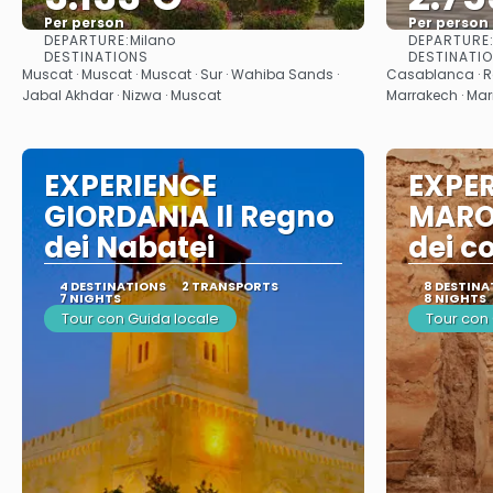
Per person
Per person
DEPARTURE:
DEPARTURE
Milano
See
DESTINATIONS
DESTINATI
Muscat · Muscat · Muscat · Sur · Wahiba Sands ·
Casablanca · Ra
Jabal Akhdar · Nizwa · Muscat
Marrakech · Ma
EXPERIENCE
EXPE
GIORDANIA Il Regno
MARO
dei Nabatei
dei co
4 DESTINATIONS
2 TRANSPORTS
8 DESTINA
7 NIGHTS
8 NIGHTS
Tour con Guida locale
Tour con 