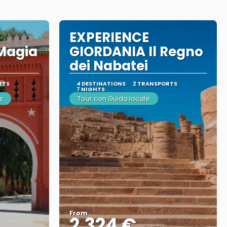
EXPERIENCE
Magia
GIORDANIA Il Regno
dei Nabatei
RTS
4 DESTINATIONS
2 TRANSPORTS
7 NIGHTS
s
Tour con Guida locale
From
2.324 €